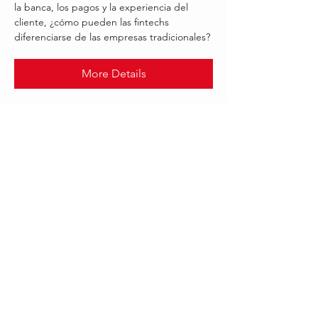
la banca, los pagos y la experiencia del
cliente, ¿cómo pueden las fintechs
diferenciarse de las empresas tradicionales?
More Details
.
AUG 2021
TWILIO
Follow Us:
Our offices worldwide
London, UK:
Dubai,UAE:
Connect Global Group
Connect Worldwide FZCO