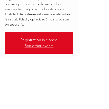
nuevas oportunidades de mercado y
avances tecnológicos. Todo esto con la
finalidad de obtener información útil sobre
la rentabilidad y optimización de procesos
en tesorería.
Registration is closed
See other events
.
20 Apr 2022, 18:00 – 19:00
2022 | FINASTRA
Follow Us: